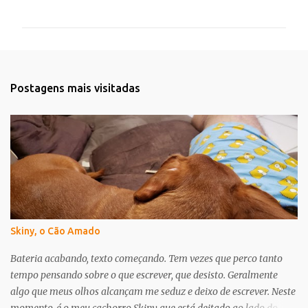
o
m
e
n
t
Postagens mais visitadas
á
r
i
o
s
Skiny, o Cão Amado
Bateria acabando, texto começando. Tem vezes que perco tanto
tempo pensando sobre o que escrever, que desisto. Geralmente
algo que meus olhos alcançam me seduz e deixo de escrever. Neste