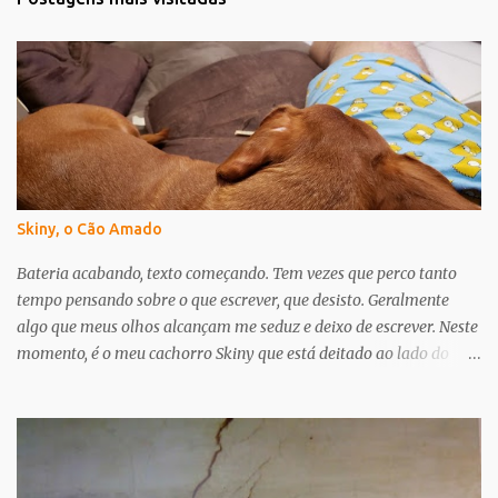
á
r
i
o
s
Skiny, o Cão Amado
Bateria acabando, texto começando. Tem vezes que perco tanto
tempo pensando sobre o que escrever, que desisto. Geralmente
algo que meus olhos alcançam me seduz e deixo de escrever. Neste
momento, é o meu cachorro Skiny que está deitado ao lado do
meu travesseiro, encostando em mim. Só que ele não apenas me
distrai, ele me inspira. Essa semana tive a notícia de que ele tem
um probleminha no coração. Mais especificamente um sopro de
nível 5 - num máximo de 6. Desde então meus pensamentos estão
nele, que é meu companheiro de todos os dias há mais de 10 anos.