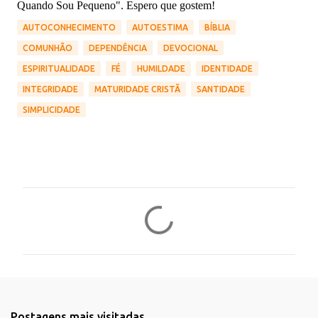
Quando Sou Pequeno". Espero que gostem!
AUTOCONHECIMENTO
AUTOESTIMA
BÍBLIA
COMUNHÃO
DEPENDÊNCIA
DEVOCIONAL
ESPIRITUALIDADE
FÉ
HUMILDADE
IDENTIDADE
INTEGRIDADE
MATURIDADE CRISTÃ
SANTIDADE
SIMPLICIDADE
C
o
m
e
n
t
Postagens mais visitadas