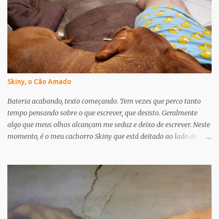
r
i
o
s
Skiny, o Cão Amado
Bateria acabando, texto começando. Tem vezes que perco tanto
tempo pensando sobre o que escrever, que desisto. Geralmente
algo que meus olhos alcançam me seduz e deixo de escrever. Neste
momento, é o meu cachorro Skiny que está deitado ao lado do
meu travesseiro, encostando em mim. Só que ele não apenas me
distrai, ele me inspira. Essa semana tive a notícia de que ele tem
um probleminha no coração. Mais especificamente um sopro de
nível 5 - num máximo de 6. Desde então meus pensamentos estão
nele, que é meu companheiro de todos os dias há mais de 10 anos.
Ele terá que tomar remédios para tratar isso enquanto viver. Não
sei como será. Só sei que o amo muito e não faço ideia do que seria