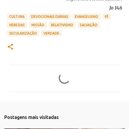
Jo 14.6
CULTURA
DEVOCIONAIS DIÁRIAS
EVANGELISMO
FÉ
HERESIAS
MISSÃO
RELATIVISMO
SALVAÇÃO
SECULARIZAÇÃO
VERDADE
C
o
m
e
n
t
Postagens mais visitadas
á