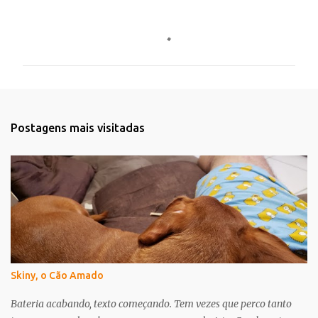
C
o
m
e
n
t
Postagens mais visitadas
á
r
i
o
s
Skiny, o Cão Amado
Bateria acabando, texto começando. Tem vezes que perco tanto