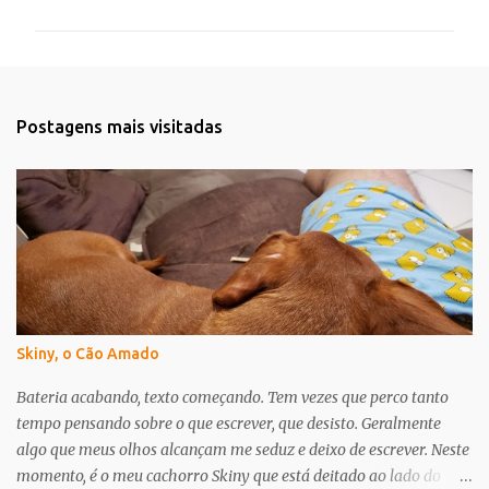
m
e
n
t
Postagens mais visitadas
á
r
i
o
s
Skiny, o Cão Amado
Bateria acabando, texto começando. Tem vezes que perco tanto
tempo pensando sobre o que escrever, que desisto. Geralmente
algo que meus olhos alcançam me seduz e deixo de escrever. Neste
momento, é o meu cachorro Skiny que está deitado ao lado do