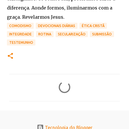
diferença. Aonde formos, iluminarmos com a
graça. Revelarmos Jesus.
COMODISMO
DEVOCIONAIS DIÁRIAS
ÉTICA CRISTÃ
INTEGRIDADE
ROTINA
SECULARIZAÇÃO
SUBMISSÃO
TESTEMUNHO
C
o
m
e
n
t
Tecnologia do Blogger