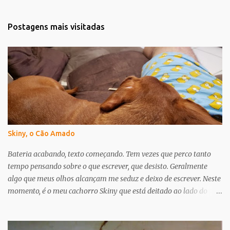
n
t
Postagens mais visitadas
á
r
i
o
s
Skiny, o Cão Amado
Bateria acabando, texto começando. Tem vezes que perco tanto
tempo pensando sobre o que escrever, que desisto. Geralmente
algo que meus olhos alcançam me seduz e deixo de escrever. Neste
momento, é o meu cachorro Skiny que está deitado ao lado do
meu travesseiro, encostando em mim. Só que ele não apenas me
distrai, ele me inspira. Essa semana tive a notícia de que ele tem
um probleminha no coração. Mais especificamente um sopro de