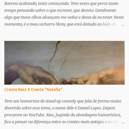
Bateria acabando, texto começando. Tem vezes que perco tanto
tempo pensando sobre o que escrever, que desisto. Geralmente
algo que meus olhos alcançam me seduz e deixo de escrever. Neste
momento, é o meu cachorro Skiny que está deitado ao lado do
meu travesseiro, encostando em mim. Só que ele não apenas me
distrai, ele me inspira. Essa semana tive a notícia de que ele tem
um probleminha no coração. Mais especificamente um sopro de
nível 5 - num máximo de 6. Desde então meus pensamentos estão
nele, que é meu companheiro de todos os dias há mais de 10 anos.
Ele terá que tomar remédios para tratar isso enquanto viver. Não
sei como será. Só sei que o amo muito e não faço ideia do que seria
a casa - leia-se minha vida - sem ele. Skiny sempre foi muito
alegre, agitado, feliz. Continua sendo. E de uns anos pra cá tem
Crente Raiz X Crente "Nutella"
sido cada vez mais carinhoso comigo. Sabe quando estou triste.
Sabe o que eu gosto, o que eu não gosto. Eu sei quando ele late pro
Tem um humorista de stand up comedy que fala de forma muito
vizinho, e também quando late pra me chamar. Há...
divertida sobre esse tema, o nome dele é Daniel Lopes. Depois
procurem no YouTube. Mas, fugindo da abordagem humorística,
fico a pensar na diferença entre os crentes mais antigos e os atuais,
ou entre os "sem frescura" e os moderninhos. Quem me conhece