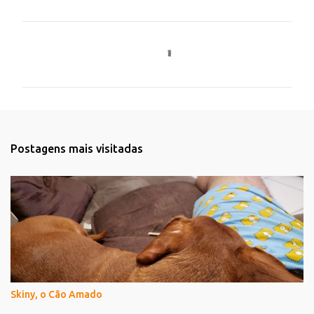
C
o
m
e
n
t
Postagens mais visitadas
á
r
i
o
s
Skiny, o Cão Amado