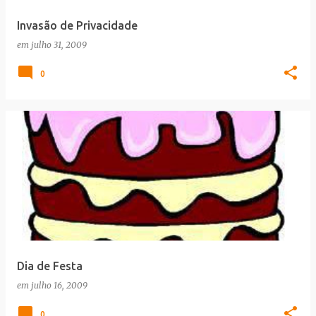
e
Invasão de Privacidade
n
em
julho 31, 2009
s
0
Dia de Festa
em
julho 16, 2009
0