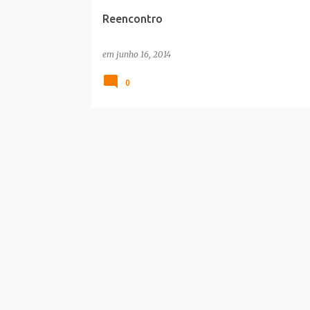
e
Reencontro
n
s
em
junho 16, 2014
0